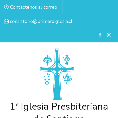
Contáctenos al correo
consistorio@primeraiglesia.cl
1ª Iglesia Presbiteriana