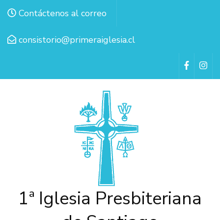
Contáctenos al correo
consistorio@primeraiglesia.cl
1ª Iglesia Presbiteriana