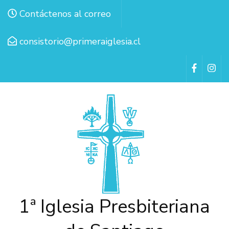
Contáctenos al correo
consistorio@primeraiglesia.cl
1ª Iglesia Presbiteriana