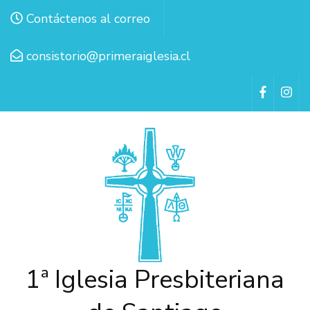
Contáctenos al correo
consistorio@primeraiglesia.cl
1ª Iglesia Presbiteriana