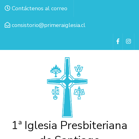
Contáctenos al correo
consistorio@primeraiglesia.cl
1ª Iglesia Presbiteriana