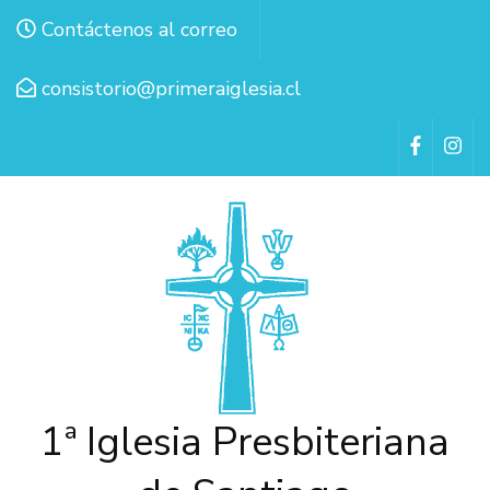
Contáctenos al correo
consistorio@primeraiglesia.cl
1ª Iglesia Presbiteriana