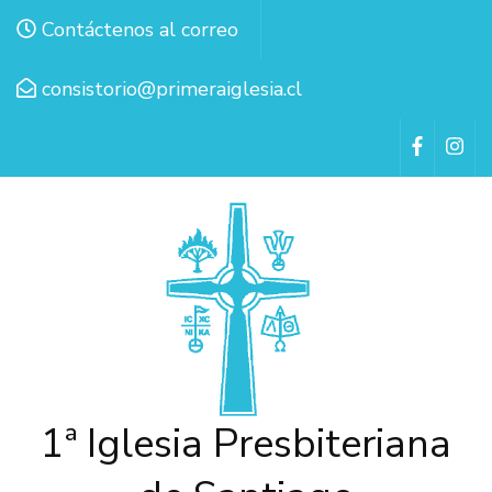
Contáctenos al correo
consistorio@primeraiglesia.cl
1ª Iglesia Presbiteriana