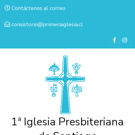
Contáctenos al correo
consistorio@primeraiglesia.cl
1ª Iglesia Presbiteriana