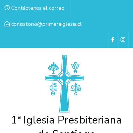
Contáctenos al correo
consistorio@primeraiglesia.cl
1ª Iglesia Presbiteriana