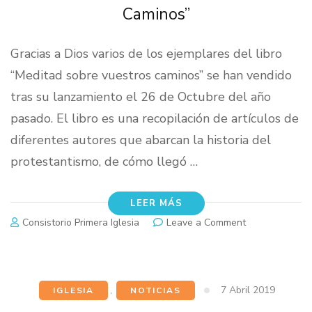
Caminos”
Gracias a Dios varios de los ejemplares del libro
“Meditad sobre vuestros caminos” se han vendido
tras su lanzamiento el 26 de Octubre del año
pasado. El libro es una recopilación de artículos de
diferentes autores que abarcan la historia del
protestantismo, de cómo llegó …
LEER MÁS
on
Consistorio Primera Iglesia
Leave a Comment
Libro
“Meditad
sobre
vuestros
7 Abril 2019
IGLESIA
,
NOTICIAS
Caminos”