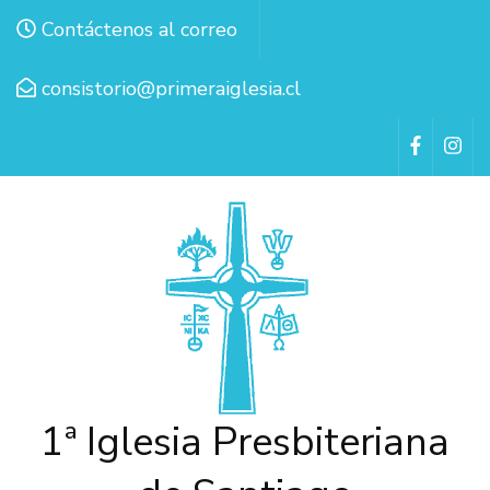
Contáctenos al correo
consistorio@primeraiglesia.cl
1ª Iglesia Presbiteriana