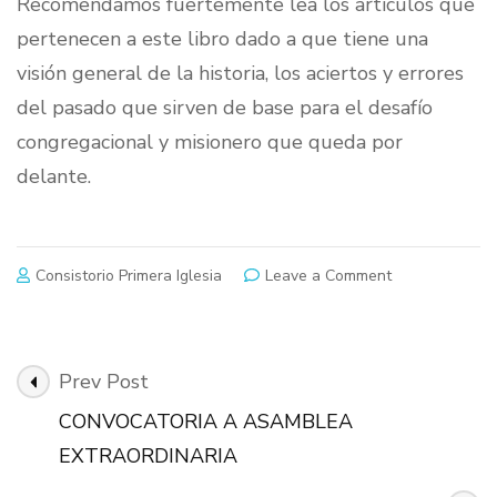
Recomendamos fuertemente lea los artículos que
pertenecen a este libro dado a que tiene una
visión general de la historia, los aciertos y errores
del pasado que sirven de base para el desafío
congregacional y misionero que queda por
delante.
on
Consistorio Primera Iglesia
Leave a Comment
Libro
“Meditad
sobre
vuestros
Post
Prev Post
Caminos”
Navigation
CONVOCATORIA A ASAMBLEA
EXTRAORDINARIA